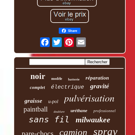
Share
noir
réparation
modèle
batterie
gravité
électrique
complet
pulvérisation
graisse
u-pol
paintball
uréthane
professionnel
doublure
sans fil
milwaukee
spray
camion
pare-chocs