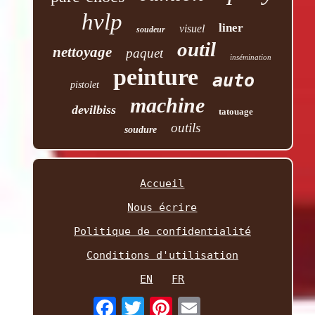
hvlp
liner
visuel
soudeur
outil
nettoyage
paquet
insémination
peinture
auto
pistolet
machine
devilbiss
tatouage
outils
soudure
Accueil
Nous écrire
Politique de confidentialité
Conditions d'utilisation
EN
FR