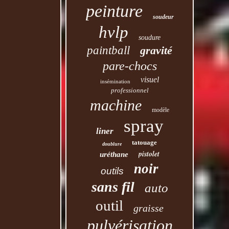
peinture
soudeur
hvlp
soudure
paintball
gravité
pare-chocs
visuel
insémination
professionnel
machine
modèle
spray
liner
tatouage
doublure
pistolet
uréthane
noir
outils
sans fil
auto
outil
graisse
pulvérisation