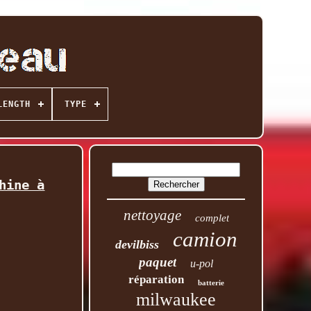
LENGTH
TYPE
hine à
nettoyage
complet
camion
devilbiss
paquet
u-pol
réparation
batterie
milwaukee