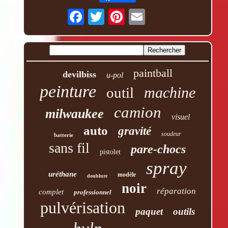
paintball
devilbiss
u-pol
peinture
machine
outil
camion
milwaukee
visuel
auto
gravité
soudeur
batterie
sans fil
pare-chocs
pistolet
spray
uréthane
modèle
doublure
noir
réparation
complet
professionnel
pulvérisation
paquet
outils