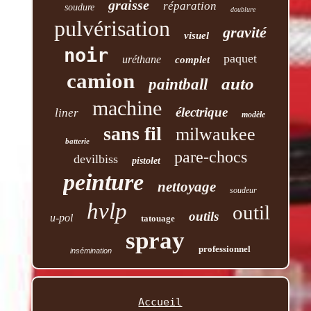
graisse
réparation
soudure
doublure
pulvérisation
gravité
visuel
noir
paquet
uréthane
complet
camion
auto
paintball
machine
électrique
liner
modèle
sans fil
milwaukee
batterie
pare-chocs
devilbiss
pistolet
peinture
nettoyage
soudeur
hvlp
outil
outils
u-pol
tatouage
spray
professionnel
insémination
Accueil