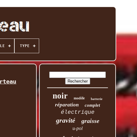
LE
TYPE
rteau
noir
modèle
batterie
réparation
complet
électrique
gravité
graisse
u-pol