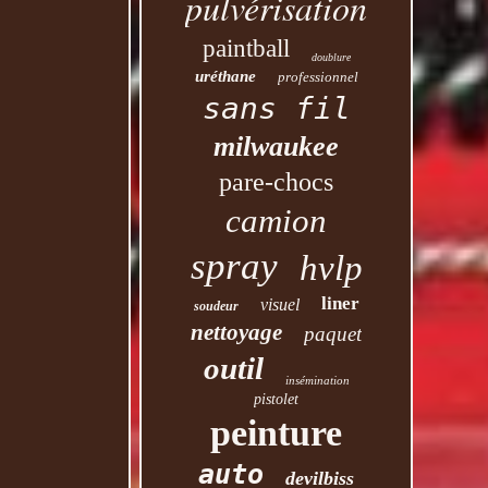
pulvérisation
paintball
doublure
uréthane
professionnel
sans fil
milwaukee
pare-chocs
camion
spray
hvlp
liner
visuel
soudeur
nettoyage
paquet
outil
insémination
pistolet
peinture
auto
devilbiss