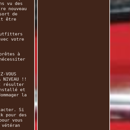
ns vu des
tre nouveau
sort de
it être
utfitters
avec votre
prêtes à
nécessiter
EZ-VOUS
À NIVEAU !!
t résulter
nstallé et
dommager la
tacter. Si
ck pour des
pour vous
 vétéran