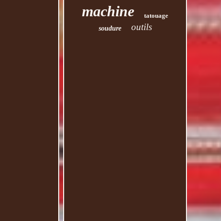
machine
tatouage
outils
soudure