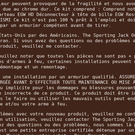
leur peuvent provoquer de la fragilité et nous avo
 due au chrome dur. Ce kit comprend : Comprend no
arteau EGW HD Déconnecteur à tête de bille EGW Res
ISMI Ce kit n'est pas 100 % prêt à l'emploi et do
par un armurier compétent avant de tirer.
États-Unis par des Américains. The Sporting Jack O
ran. Si vous avez des questions ou des problèmes 
roduit, veuillez me contacter.
euillez noter que toutes les pièces ne sont pas « 
es d'armes à feu, certaines installations peuvent 
émontage et un remontage.
 une installation par un armurier qualifié. ASSUR
RGÉE AVANT D'EFFECTUER TOUTE MAINTENANCE OU MISE 
u implicite pour les dommages ou blessures pouvan
n incorrecte de ce produit. Ce produit doit être i
s le faire ou utiliser les mauvais outils peut en
e et/ou votre arme à feu.
lèmes avec votre nouveau produit, veuillez me con
n utilisation, veuillez contacter The Sporting Ja
ez des questions ou des problèmes, nous sommes là 
est une petite entreprise certifiée détenue par un