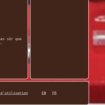
pas sûr que
é.
 d'utilisation
EN
FR