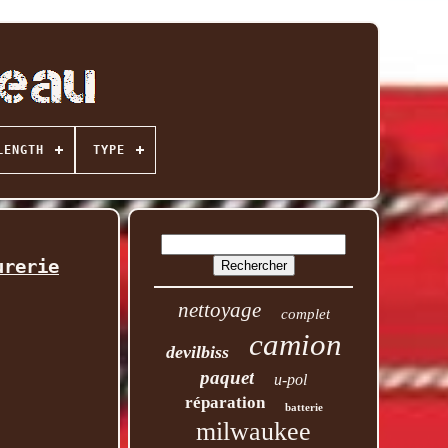
LENGTH
TYPE
urerie
nettoyage
complet
camion
devilbiss
paquet
u-pol
réparation
batterie
milwaukee