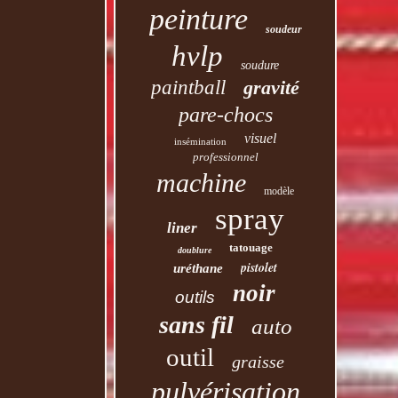
peinture
soudeur
hvlp
soudure
paintball
gravité
pare-chocs
visuel
insémination
professionnel
machine
modèle
spray
liner
tatouage
doublure
pistolet
uréthane
noir
outils
sans fil
auto
outil
graisse
pulvérisation