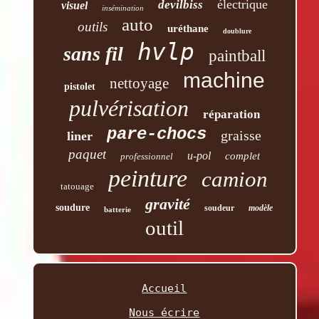
électrique
devilbiss
visuel
insémination
auto
outils
uréthane
doublure
hvlp
sans fil
paintball
machine
nettoyage
pistolet
pulvérisation
réparation
pare-chocs
graisse
liner
paquet
u-pol
complet
professionnel
peinture
camion
tatouage
gravité
soudure
soudeur
modèle
batterie
outil
Accueil
Nous écrire