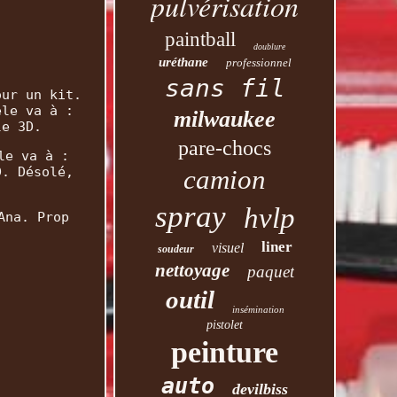
pulvérisation
paintball
doublure
uréthane
professionnel
sans fil
our un kit.
èle va à :
milwaukee
le 3D.
pare-chocs
le va à :
camion
D. Désolé,
spray
hvlp
Ana. Prop
liner
visuel
soudeur
nettoyage
paquet
outil
insémination
pistolet
peinture
auto
devilbiss