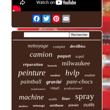
nettoyage
devilbiss
complet
camion
paquet
u-pol
milwaukee
réparation
batterie
peinture
hvlp
soudure
soudeur
pare-chocs
paintball
gravité
visuel
professionnel
insémination
spray
machine
liner
modèle
outils
pistolet
uréthane
tatouage
doublure