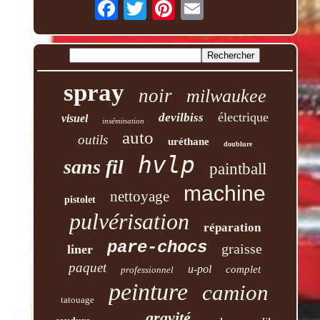
spray
noir
milwaukee
électrique
devilbiss
visuel
insémination
auto
outils
uréthane
doublure
hvlp
sans fil
paintball
machine
nettoyage
pistolet
pulvérisation
réparation
pare-chocs
graisse
liner
paquet
u-pol
complet
professionnel
peinture
camion
tatouage
gravité