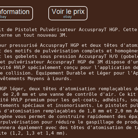
it de Pistolet Pulvérisateur AccusprayT HGP. Cette
cerne un tout nouveau 3M.
eur pressurisé AccusprayT HGP et deux têtes d'atom
t des motifs de pulvérisation complets et homogène
c les gobelets sous pression AccusprayT H/O (gobel
et pulvérisateur AccusprayT HGP de 3M dispose d'u
vité HVLP spécialement conçu pour l'application d
e collision. Équipement Durable et Léger pour l'A
vêtements Moyens à Lourds.
HGP léger, deux têtes d'atomisation remplaçables d
 de 2,0 mm et une vanne de contrôle d'air. Ce kit
ité HVLP premium pour les gel-coats, adhésifs, so
tements spéciaux et insonorisants. Le pistolet pu
s d'atomisation remplaçables de 1,8 mm et 2,0 mm A
ogène vous permet de construire rapidement des épa
rpulvérisation pour réduire le gaspillage de prod
onnera également avec des têtes d'atomisation de t
ite (1,2, 1,3 et 1,4 mm).