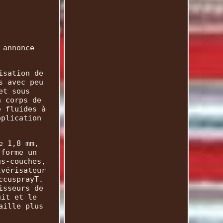
 annonce
isation de
s avec peu
et sous
n corps de
e fluides à
pplication
e 1,8 mm,
 forme un
us-couches,
lvérisateur
ccusprayT.
isseurs de
uit et le
aille plus