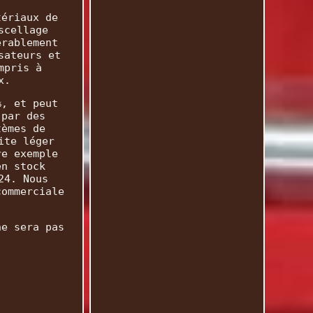
tériaux de
scellage
érablement
sateurs et
mpris à
x.
%, et peut
 par des
tèmes de
ite léger
re exemple
en stock
24. Nous
commerciale
ne sera pas