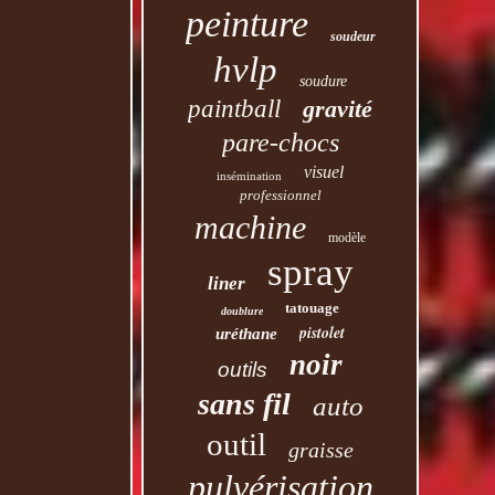
peinture
soudeur
hvlp
soudure
paintball
gravité
pare-chocs
visuel
insémination
professionnel
machine
modèle
spray
liner
tatouage
doublure
pistolet
uréthane
noir
outils
sans fil
auto
outil
graisse
pulvérisation