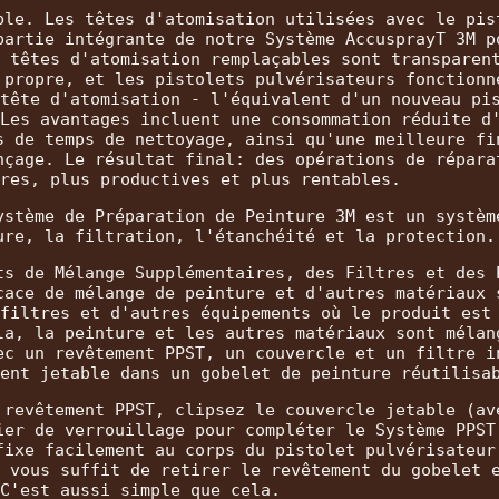
ble. Les têtes d'atomisation utilisées avec le pis
partie intégrante de notre Système AccusprayT 3M p
 têtes d'atomisation remplaçables sont transparen
 propre, et les pistolets pulvérisateurs fonctionn
tête d'atomisation - l'équivalent d'un nouveau pi
Les avantages incluent une consommation réduite d
s de temps de nettoyage, ainsi qu'une meilleure fi
nçage. Le résultat final: des opérations de répara
res, plus productives et plus rentables.
ystème de Préparation de Peinture 3M est un systèm
ure, la filtration, l'étanchéité et la protection.
ts de Mélange Supplémentaires, des Filtres et des 
cace de mélange de peinture et d'autres matériaux 
filtres et d'autres équipements où le produit est
la, la peinture et les autres matériaux sont mélan
ec un revêtement PPST, un couvercle et un filtre i
ent jetable dans un gobelet de peinture réutilisa
 revêtement PPST, clipsez le couvercle jetable (av
ier de verrouillage pour compléter le Système PPST
fixe facilement au corps du pistolet pulvérisateur
 vous suffit de retirer le revêtement du gobelet 
C'est aussi simple que cela.