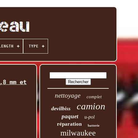
LENGTH
TYPE
,8 mm et
nettoyage
complet
camion
devilbiss
paquet
u-pol
réparation
batterie
milwaukee