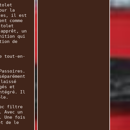
tolet
our la
tes, il est
ent comme
stolet
'apprêt, un
nition qui
tion de
e tout-en-
Passoires.
séparément
 laissé
gés et
ntégré. Il
ble.
ec filtre
. Avec un
. Une fois
et de le