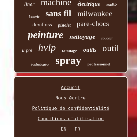
machine
électrique
liner
modèle
sans fil
milwaukee
batterie
pare-chocs
devilbiss
pistolet
peinture
nettoyage
soudeur
hvlp
outil
outils
u-pol
tatouage
spray
professionnel
insémination
Accueil
Nous écrire
Politique de confidentialité
Conditions d'utilisation
EN
FR