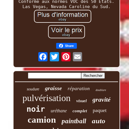
Conforme aux normes VOC des 50 États.
Las Vegas, Nevada Caroline du Sud.
Share
graisse
réparation
soudure
doublure
pulvérisation
gravité
visuel
noir
paquet
uréthane
complet
camion
auto
paintball