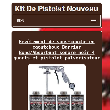
MENU
Revêtement de sous-couche en
caoutchouc Barrier
Bond/Absorbant sonore noir 4
quarts et pistolet pulvérisateur