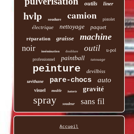
pulvérisation
outils
liner
camion
hvlp
soudure
pistolet
nettoyage
paquet
électrique
machine
graisse
réparation
outil
noir
u-pol
insémination
doublure
paintball
professionnel
tatouage
peinture
devilbiss
auto
pare-chocs
uréthane
gravité
visuel
modèle
batterie
spray
sans fil
soudeur
Accueil