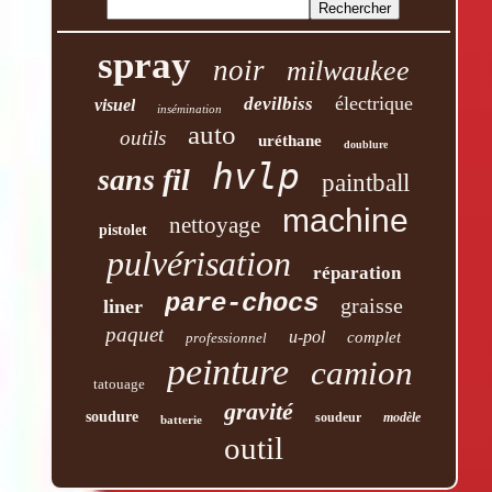
spray
noir
milwaukee
électrique
devilbiss
visuel
insémination
auto
outils
uréthane
doublure
hvlp
sans fil
paintball
machine
nettoyage
pistolet
pulvérisation
réparation
pare-chocs
graisse
liner
paquet
u-pol
complet
professionnel
peinture
camion
tatouage
gravité
soudure
soudeur
modèle
batterie
outil