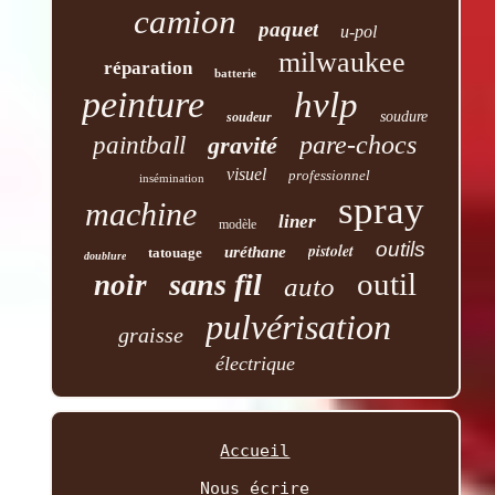
camion
paquet
u-pol
milwaukee
réparation
batterie
peinture
hvlp
soudure
soudeur
pare-chocs
paintball
gravité
visuel
professionnel
insémination
spray
machine
liner
modèle
outils
pistolet
uréthane
tatouage
doublure
outil
sans fil
noir
auto
pulvérisation
graisse
électrique
Accueil
Nous écrire