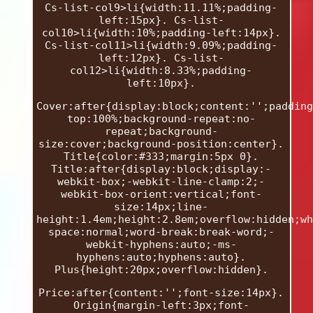
Cs-list-col9>li{width:11.11%;padding-
left:15px}. Cs-list-
col10>li{width:10%;padding-left:14px}.
Cs-list-col11>li{width:9.09%;padding-
left:12px}. Cs-list-
col12>li{width:8.33%;padding-
left:10px}.
Cover:after{display:block;content:'';padding
top:100%;background-repeat:no-
repeat;background-
size:cover;background-position:center}.
Title{color:#333;margin:5px 0}.
Title:after{display:block;display:-
webkit-box;-webkit-line-clamp:2;-
webkit-box-orient:vertical;font-
size:14px;line-
height:1.4em;height:2.8em;overflow:hidden;wh
space:normal;word-break:break-word;-
webkit-hyphens:auto;-ms-
hyphens:auto;hyphens:auto}.
Plus{height:20px;overflow:hidden}.
Price:after{content:'';font-size:14px}.
Origin{margin-left:3px;font-