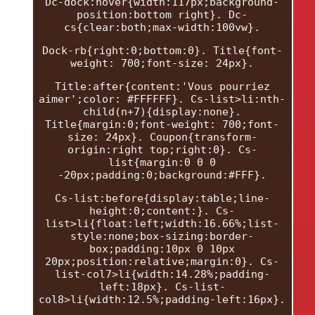
Dc-dock:hover{width:117px;background-
position:bottom right}. Dc-
cs{clear:both;max-width:100vw}.
Dock-rb{right:0;bottom:0}. Title{font-
weight: 700;font-size: 24px}.
Title:after{content:'Vous pourriez
aimer';color: #FFFFFF}. Cs-list>li:nth-
child(n+7){display:none}.
Title{margin:0;font-weight: 700;font-
size: 24px}. Coupon{transform-
origin:right top;right:0}. Cs-
list{margin:0 0 0
-20px;padding:0;background:#FFF}.
Cs-list:before{display:table;line-
height:0;content:}. Cs-
list>li{float:left;width:16.66%;list-
style:none;box-sizing:border-
box;padding:10px 0 10px
20px;position:relative;margin:0}. Cs-
list-col7>li{width:14.28%;padding-
left:18px}. Cs-list-
col8>li{width:12.5%;padding-left:16px}.