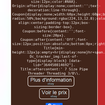
size:12px;color:#AAA}.
Origin:after{display:none;content:'';text-
decoration:line-through}.
Coupon{display:none;width:60px;height:60px;b
radius:50%;background:rgba(224,13,12.8);colo
align:center;padding-top:12px;box-
sizing:border-box}.
Coupon:before{content:'';font-
size:20px}.
Coupon:after{content:'Off';font-
size:12px;position:absolute;bottom:8px;right
Title{min-
height:12px}p:empty+hr{display:none}hr+span.
Dc_tracker_img:last-of-
type{display:block} [data-
lid="364450814692"].
Title:aftercontent:' 7 Size Pipe
Threader Threading 3/8\\.