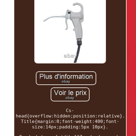
Cs-
head{overflow:hidden;position:relative}.
Title{margin:0;font-weight:400;font-
size:14px;padding:5px 10px}.