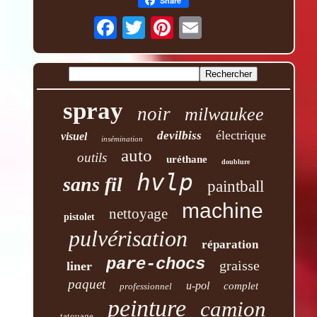
Share
spray
noir
milwaukee
électrique
devilbiss
visuel
insémination
auto
outils
uréthane
doublure
hvlp
sans fil
paintball
machine
nettoyage
pistolet
pulvérisation
réparation
pare-chocs
graisse
liner
paquet
u-pol
complet
professionnel
peinture
camion
tatouage