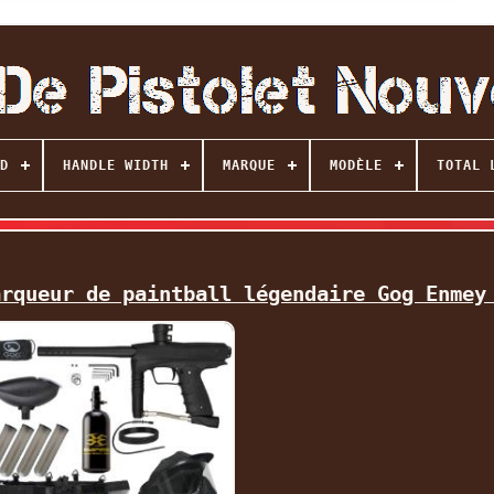
D
HANDLE WIDTH
MARQUE
MODÈLE
TOTAL 
arqueur de paintball légendaire Gog Enmey