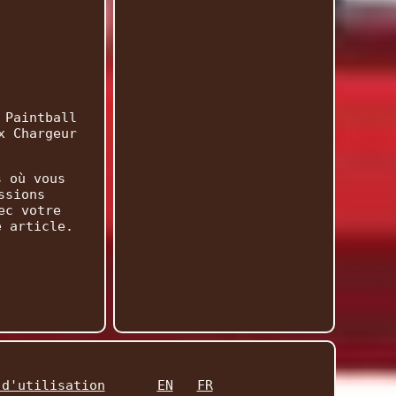
 Paintball
x Chargeur
s où vous
ssions
ec votre
e article.
 d'utilisation
EN
FR