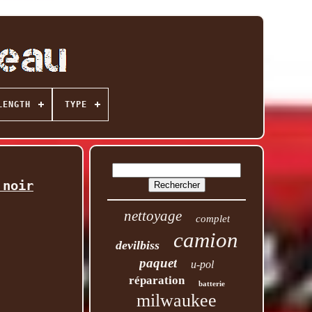
LENGTH
TYPE
 noir
nettoyage
complet
camion
devilbiss
paquet
u-pol
réparation
batterie
milwaukee