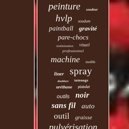
peinture
soudeur
hvlp
soudure
paintball
gravité
pare-chocs
visuel
insémination
professionnel
machine
modèle
spray
liner
tatouage
doublure
pistolet
uréthane
noir
outils
sans fil
auto
outil
graisse
pulvérisation