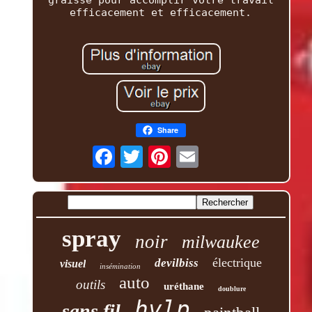
graisse pour accomplir votre travail
efficacement et efficacement.
Share
spray
noir
milwaukee
électrique
devilbiss
visuel
insémination
auto
outils
uréthane
doublure
hvlp
sans fil