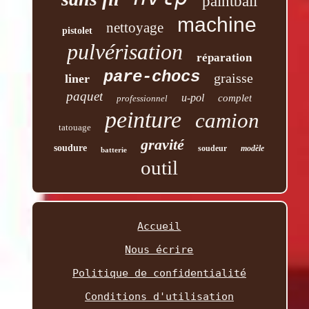
paintball
machine
nettoyage
pistolet
pulvérisation
réparation
pare-chocs
graisse
liner
paquet
u-pol
complet
professionnel
peinture
camion
tatouage
gravité
soudure
soudeur
modèle
batterie
outil
Accueil
Nous écrire
Politique de confidentialité
Conditions d'utilisation