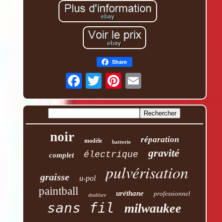
Share
noir
réparation
modèle
batterie
gravité
électrique
complet
pulvérisation
graisse
u-pol
paintball
uréthane
professionnel
doublure
sans fil
milwaukee