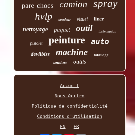
spray
camion
pare-chocs
hvlp
liner
visuel
soudeur
outil
nettoyage
paquet
insémination
peinture
auto
pistolet
machine
devilbiss
tatouage
outils
soudure
Accueil
Nous écrire
Politique de confidentialité
Conditions d'utilisation
EN
FR