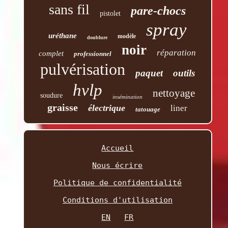
sans fil
pare-chocs
pistolet
spray
uréthane
modèle
doublure
noir
réparation
complet
professionnel
pulvérisation
paquet
outils
hvlp
nettoyage
soudure
insémination
graisse
électrique
liner
tatouage
Accueil
Nous écrire
Politique de confidentialité
Conditions d'utilisation
EN
FR