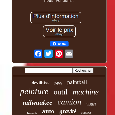
nous vendons.
Share
paintball
devilbiss
u-pol
peinture
machine
outil
camion
milwaukee
visuel
auto
gravité
soudeur
batterie