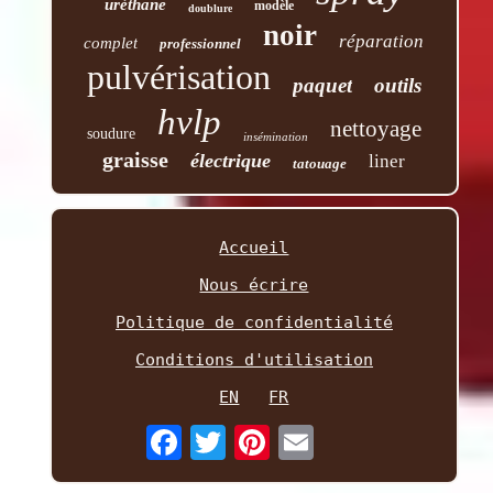
uréthane
modèle
doublure
noir
réparation
complet
professionnel
pulvérisation
paquet
outils
hvlp
nettoyage
soudure
insémination
graisse
électrique
liner
tatouage
Accueil
Nous écrire
Politique de confidentialité
Conditions d'utilisation
EN
FR