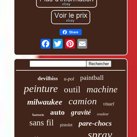
Share
paintball
devilbiss
u-pol
peinture
machine
outil
camion
milwaukee
visuel
auto
gravité
soudeur
batterie
sans fil
pare-chocs
pistolet
spray