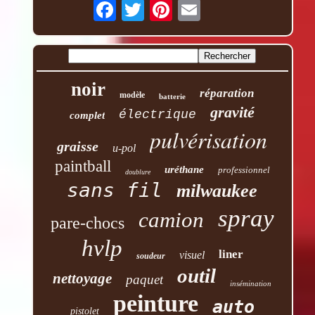
noir
réparation
modèle
batterie
gravité
électrique
complet
pulvérisation
graisse
u-pol
paintball
uréthane
professionnel
doublure
sans fil
milwaukee
spray
camion
pare-chocs
hvlp
liner
visuel
soudeur
outil
nettoyage
paquet
insémination
peinture
auto
pistolet