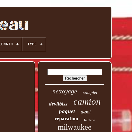
LENGTH
TYPE
nettoyage
complet
camion
devilbiss
paquet
u-pol
réparation
batterie
milwaukee