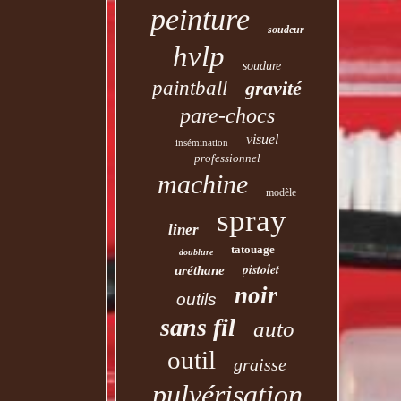
peinture
soudeur
hvlp
soudure
paintball
gravité
pare-chocs
visuel
insémination
professionnel
machine
modèle
spray
liner
tatouage
doublure
pistolet
uréthane
noir
outils
sans fil
auto
outil
graisse
pulvérisation