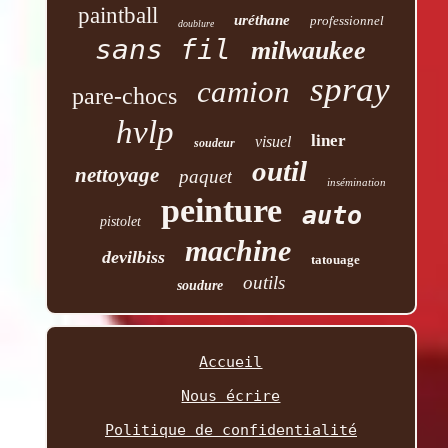
paintball
uréthane
professionnel
doublure
sans fil
milwaukee
spray
camion
pare-chocs
hvlp
liner
visuel
soudeur
outil
nettoyage
paquet
insémination
peinture
auto
pistolet
machine
devilbiss
tatouage
outils
soudure
Accueil
Nous écrire
Politique de confidentialité