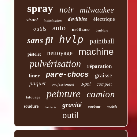
spray
noir
milwaukee
électrique
devilbiss
visuel
insémination
auto
outils
uréthane
doublure
hvlp
sans fil
paintball
machine
nettoyage
pistolet
pulvérisation
réparation
pare-chocs
graisse
liner
paquet
u-pol
complet
professionnel
peinture
camion
tatouage
gravité
soudure
soudeur
modèle
batterie
outil