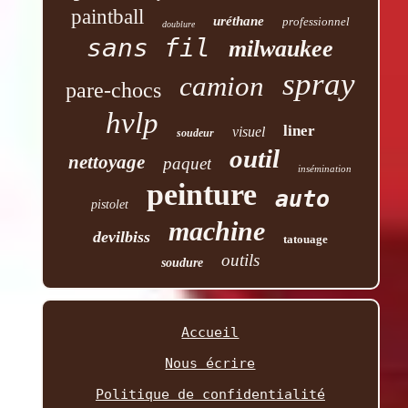
paintball
uréthane
professionnel
doublure
sans fil
milwaukee
spray
camion
pare-chocs
hvlp
liner
visuel
soudeur
outil
nettoyage
paquet
insémination
peinture
auto
pistolet
machine
devilbiss
tatouage
outils
soudure
Accueil
Nous écrire
Politique de confidentialité