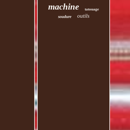
machine
tatouage
outils
soudure