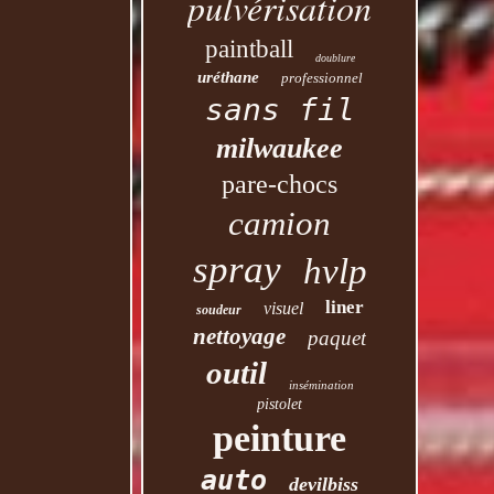
pulvérisation
paintball
doublure
uréthane
professionnel
sans fil
milwaukee
pare-chocs
camion
spray
hvlp
liner
visuel
soudeur
nettoyage
paquet
outil
insémination
pistolet
peinture
auto
devilbiss