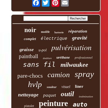
noir
réparation
modèle
batterie
gravité
électrique
complet
pulvérisation
graisse
u-pol
paintball
uréthane
professionnel
doublure
sans fil
milwaukee
spray
camion
pare-chocs
hvlp
liner
visuel
soudeur
outil
nettoyage
paquet
insémination
peinture
auto
pistolet