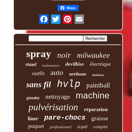
Share
spray
noir
milwaukee
électrique
devilbiss
visuel
insémination
auto
outils
uréthane
doublure
hvlp
sans fil
paintball
machine
nettoyage
pistolet
pulvérisation
réparation
pare-chocs
graisse
liner
paquet
u-pol
complet
professionnel