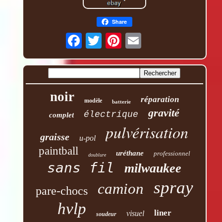
Share
noir
réparation
modèle
batterie
gravité
électrique
complet
pulvérisation
graisse
u-pol
paintball
uréthane
professionnel
doublure
sans fil
milwaukee
spray
camion
pare-chocs
hvlp
liner
visuel
soudeur