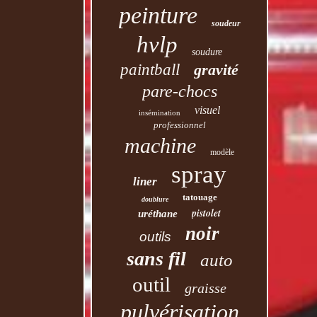
peinture
soudeur
hvlp
soudure
paintball
gravité
pare-chocs
visuel
insémination
professionnel
machine
modèle
spray
liner
tatouage
doublure
pistolet
uréthane
noir
outils
sans fil
auto
outil
graisse
pulvérisation