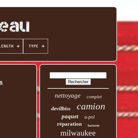
LENGTH
TYPE
s
nettoyage
complet
camion
devilbiss
paquet
u-pol
réparation
batterie
milwaukee