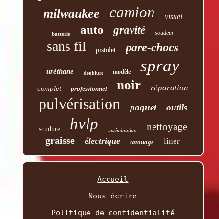
camion
milwaukee
visuel
auto
gravité
soudeur
batterie
sans fil
pare-chocs
pistolet
spray
uréthane
modèle
doublure
noir
réparation
complet
professionnel
pulvérisation
paquet
outils
hvlp
nettoyage
soudure
insémination
graisse
électrique
liner
tatouage
Accueil
Nous écrire
Politique de confidentialité