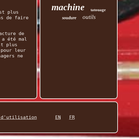
machine
tatouage
st plus
outils
ns de faire
soudure
acture de
 a été mal
st plus
 pour leur
nagers ne
 d'utilisation
EN
FR