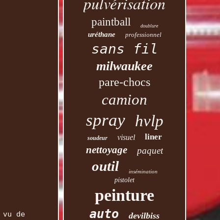
pulvérisation
paintball
doublure
uréthane
professionnel
sans fil
milwaukee
pare-chocs
camion
spray
hvlp
liner
visuel
soudeur
nettoyage
paquet
outil
insémination
pistolet
peinture
auto
 vu de
devilbiss