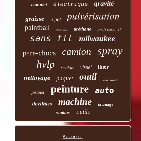
gravité
électrique
complet
pulvérisation
graisse
u-pol
paintball
uréthane
professionnel
doublure
sans fil
milwaukee
spray
camion
pare-chocs
hvlp
liner
visuel
soudeur
outil
nettoyage
paquet
insémination
peinture
auto
pistolet
machine
devilbiss
tatouage
outils
soudure
Accueil