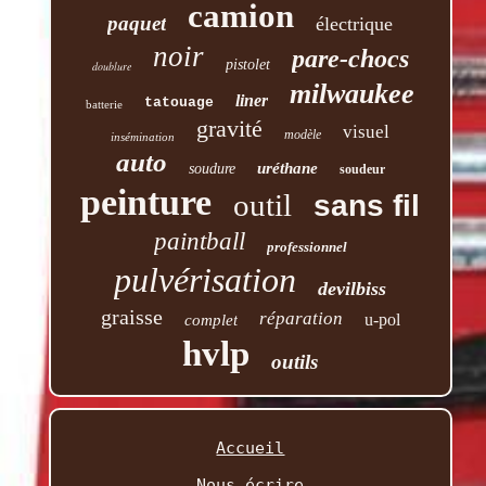
camion
paquet
électrique
noir
pare-chocs
pistolet
doublure
milwaukee
liner
tatouage
batterie
gravité
visuel
modèle
insémination
auto
uréthane
soudure
soudeur
peinture
outil
sans fil
paintball
professionnel
pulvérisation
devilbiss
graisse
réparation
u-pol
complet
hvlp
outils
Accueil
Nous écrire