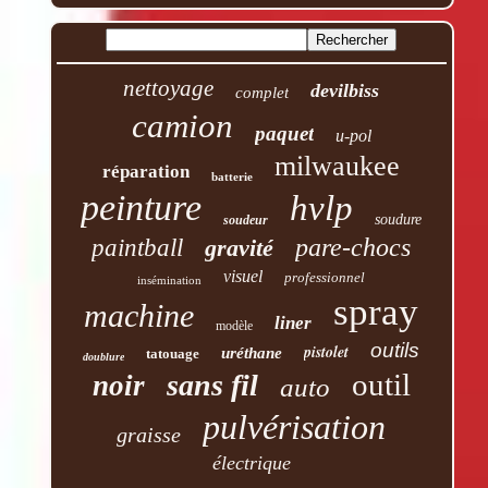
nettoyage
devilbiss
complet
camion
paquet
u-pol
milwaukee
réparation
batterie
peinture
hvlp
soudure
soudeur
pare-chocs
paintball
gravité
visuel
professionnel
insémination
spray
machine
liner
modèle
outils
pistolet
uréthane
tatouage
doublure
outil
sans fil
noir
auto
pulvérisation
graisse
électrique