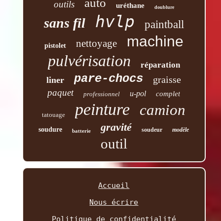
auto
outils
uréthane
doublure
hvlp
sans fil
paintball
machine
nettoyage
pistolet
pulvérisation
réparation
pare-chocs
graisse
liner
paquet
u-pol
complet
professionnel
peinture
camion
tatouage
gravité
soudure
soudeur
modèle
batterie
outil
Accueil
Nous écrire
Politique de confidentialité