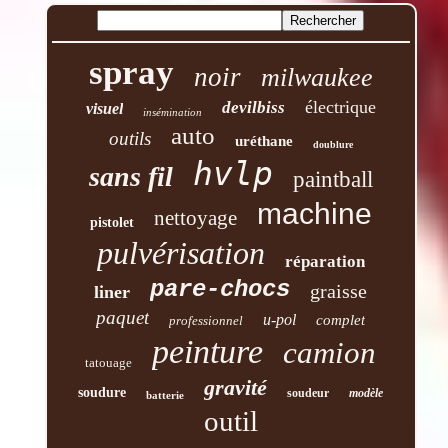
spray
noir
milwaukee
électrique
devilbiss
visuel
insémination
auto
outils
uréthane
doublure
hvlp
sans fil
paintball
machine
nettoyage
pistolet
pulvérisation
réparation
pare-chocs
graisse
liner
paquet
u-pol
complet
professionnel
peinture
camion
tatouage
gravité
soudure
soudeur
modèle
batterie
outil