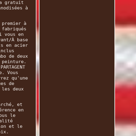
a gratuit
anodisées à
 premier à
 fabriqués
i vous en
vant/À base
ts en acier
inclus
mbo de deux
 peinture.
 PARTAGENT
e. Vous
vrez qu'une
ues de
 les deux
arché, et
érence en
ous le
alité
ion et le
oix.