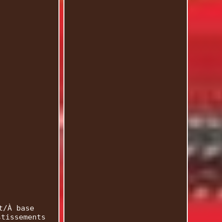
t/À base
stissements