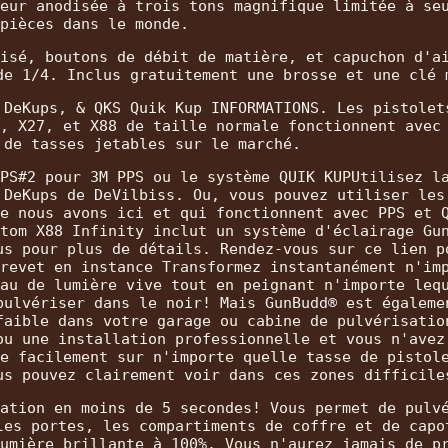
eur anodisée à trois tons magnifique limitée à se
pièces dans le monde.
isé, boutons de débit de matière, et capuchon d'a
de 1/4. Inclus gratuitement une brosse et une clé 
 DeKups, & QKS Quik Kup INFORMATIONS. Les pistolet
, X27, et X88 de taille normale fonctionnent avec
 de tasses jetables sur le marché.
PS#2 pour 3M PPS ou le système QUIK KUPUtilisez l
 DeKups de DeVilbiss. Ou, vous pouvez utiliser les
e nous avons ici et qui fonctionnent avec PPS et 
tom X88 Infinity inclut un système d'éclairage Gu
us pour plus de détails. Rendez-vous sur ce lien p
revet en instance Transformez instantanément n'im
au de lumière vive tout en peignant n'importe leq
pulvériser dans le noir! Mais GunBudd® est égaleme
faible dans votre garage ou cabine de pulvérisatio
ou une installation professionnelle et vous n'avez
e facilement sur n'importe quelle tasse de pistol
us pouvez clairement voir dans ces zones difficile
ation en moins de 5 secondes! Vous permet de pulv
les portes, les compartiments de coffre et de capo
umière brillante à 100%. Vous n'aurez jamais de p