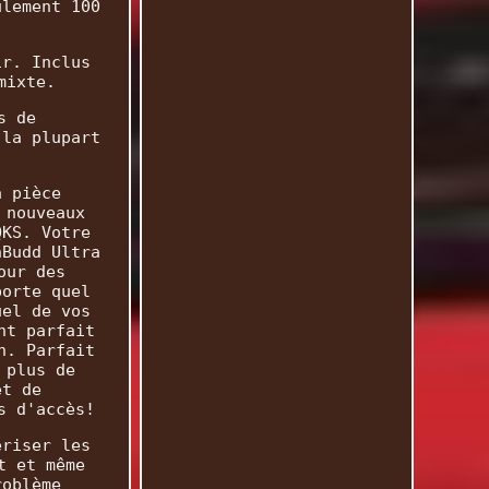
ulement 100
ir. Inclus
mixte.
s de
 la plupart
a pièce
 nouveaux
QKS. Votre
nBudd Ultra
our des
porte quel
uel de vos
nt parfait
n. Parfait
 plus de
et de
s d'accès!
ériser les
t et même
roblème