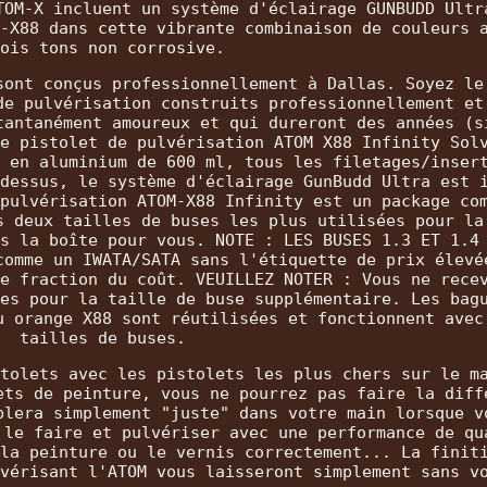
TOM-X incluent un système d'éclairage GUNBUDD Ultr
-X88 dans cette vibrante combinaison de couleurs 
ois tons non corrosive.
sont conçus professionnellement à Dallas. Soyez le
de pulvérisation construits professionnellement et
tantanément amoureux et qui dureront des années (s
e pistolet de pulvérisation ATOM X88 Infinity Sol
 en aluminium de 600 ml, tous les filetages/inser
dessus, le système d'éclairage GunBudd Ultra est 
pulvérisation ATOM-X88 Infinity est un package co
s deux tailles de buses les plus utilisées pour la
s la boîte pour vous. NOTE : LES BUSES 1.3 ET 1.4
comme un IWATA/SATA sans l'étiquette de prix élevé
e fraction du coût. VEUILLEZ NOTER : Vous ne rece
es pour la taille de buse supplémentaire. Les bag
u orange X88 sont réutilisées et fonctionnent avec
tailles de buses.
tolets avec les pistolets les plus chers sur le m
ets de peinture, vous ne pourrez pas faire la diff
blera simplement "juste" dans votre main lorsque v
 le faire et pulvériser avec une performance de qu
la peinture ou le vernis correctement... La finit
vérisant l'ATOM vous laisseront simplement sans v