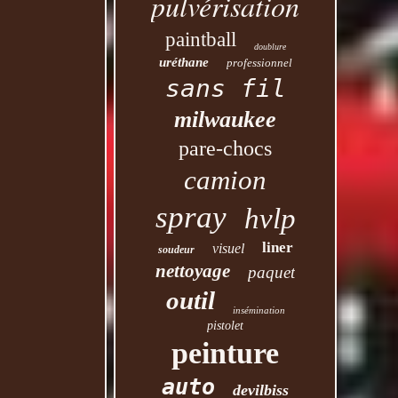
pulvérisation
paintball
doublure
uréthane
professionnel
sans fil
milwaukee
pare-chocs
camion
spray
hvlp
liner
visuel
soudeur
nettoyage
paquet
outil
insémination
pistolet
peinture
auto
devilbiss