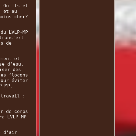
. Outils et
l et au
moins cher?
 du LVLP-MP
transfert
ns de
ement et
se d'eau,
iser des
des flocons
pour éviter
P-MP.
 travail :
ur de corps
ra LVLP-MP
e d'air