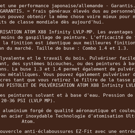
et une performance japonaise/allemande - Garantis
GARANTIS. = frais généraux élevés dus au personne
us pouvez obtenir la même chose voire mieux pour 
its de classe mondiale dès aujourd'hui.
RISATION ATOM X88 Infinity LVLP-MP. Les avantages
 moins de gaspillage de peinture. L'efficacité de 
 la finition est identique aux meilleures finitio
on du marché. Taille de buse : Combo 1.4 et 1.3.
lyvalente et le travail du bois. Pulvériser facil
ant, des systèmes bicouches, ou des peintures à ba
ons. La buse 1.3 et 1.4 permet également de pulvér
ou métalliques. Vous pouvez également pulvériser 
cres tant que vous retirez le filtre de la tasse 
DU PISTOLET DE PULVÉRISATION ATOM X88 Infinity LVL
es peintures solvant et à base d'eau. Pression de
20-36 PSI (LVLP MP).
 aluminium forgé de qualité aéronautique et coule
 en acier inoxydable Technologie d'atomisation Ult
Atom.
ouvercle anti-éclaboussures EZ-Fit avec une entré