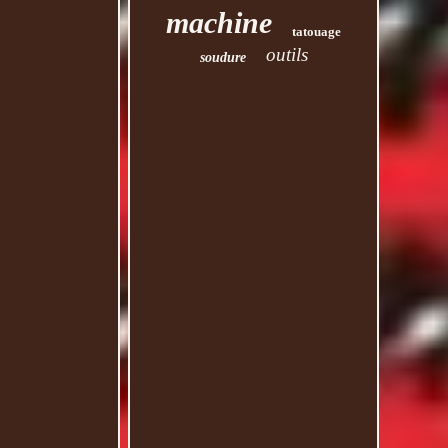
machine
tatouage
outils
soudure