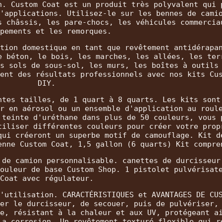
n. Custom Coat est un produit très polyvalent qui 
'applications. Utilisez-le sur les bennes de cami
s châssis, les pare-chocs, les véhicules commercia
pements et les remorques.
tion domestique en tant que revêtement antidérapa
e béton, le bois, les marches, les allées, les ter
s sols de sous-sol, les murs, les boîtes à outils
ent des résultats professionnels avec nos kits Cu
DIY.
ntes tailles, de 1 quart à 8 quarts. Les kits sont
r en aérosol ou un ensemble d'application au roul
 teinte d'uréthane dans plus de 50 couleurs, vous 
tiliser différentes couleurs pour créer votre prop
qui créeront un superbe motif de camouflage. Kit d
enne Custom Coat, 1,5 gallon (6 quarts) Kit compre
 de camion personnalisable. canettes de durcisseur
ouleur de base Custom Shop. 1 pistolet pulvérisat
Coat avec régulateur.
'utilisation. CARACTÉRISTIQUES et AVANTAGES DE CU
er le durcisseur, de secouer, puis de pulvériser,
e, résistant à la chaleur et aux UV, protégeant a
la corrosion. Un revêtement texturé flexible qui r