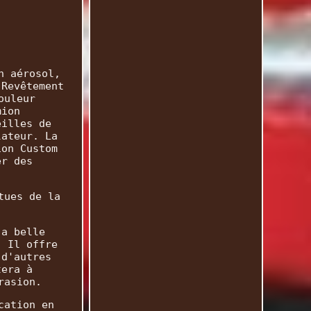
n aérosol,
 Revêtement
ouleur
mion
eilles de
lateur. La
ion Custom
er des
tues de la
 a belle
. Il offre
 d'autres
tera à
rasion.
cation en