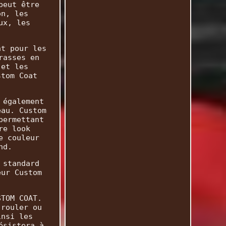
peut être
on, les
ux, les
nt pour les
rasses en
 et les
stom Coat
 également
eau. Custom
permettant
re look
e couleur
nd.
 standard
eur Custom
STOM COAT.
 rouler ou
insi les
ésistera à