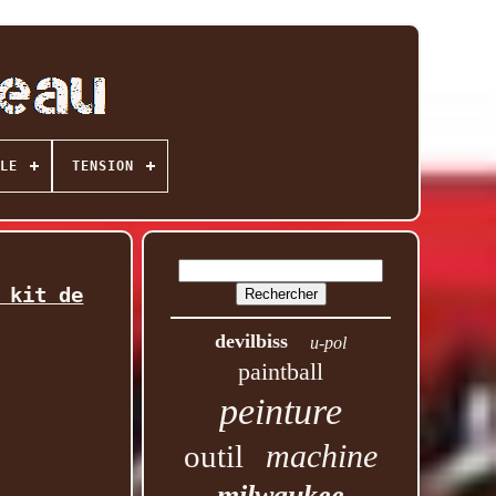
LE
TENSION
 kit de
devilbiss
u-pol
paintball
peinture
machine
outil
milwaukee