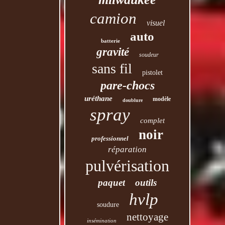
camion
visuel
auto
batterie
gravité
soudeur
sans fil
pistolet
pare-chocs
uréthane
modèle
doublure
spray
complet
noir
professionnel
réparation
pulvérisation
paquet
outils
hvlp
soudure
nettoyage
insémination