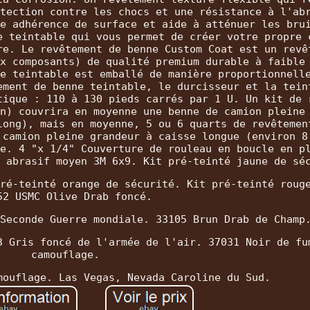
tection contre les chocs et une résistance à l'ab
e adhérence de surface et aide à atténuer les bru
e teintable qui vous permet de créer votre propre 
re. Le revêtement de benne Custom Coat est un revê
x composants) de qualité premium durable à faible
e teintable est emballé de manière proportionnell
ement de benne teintable, le durcisseur et la tein
tique : 110 à 130 pieds carrés par 1 U. Un kit de 
n) couvrira en moyenne une benne de camion pleine
long), mais en moyenne, 5 ou 6 quarts de revêtemen
 camion pleine grandeur à caisse longue (environ 8
e. 4 "x 1/4" Couverture de rouleau en boucle en p
 abrasif moyen 3M 6x9. Kit pré-teinté jaune de sé
ré-teinté orange de sécurité. Kit pré-teinté roug
52 USMC Olive Drab foncé.
Seconde Guerre mondiale. 33105 Brun Drab de Champ
3 Gris foncé de l'armée de l'air. 37031 Noir de fu
camouflage.
mouflage. Las Vegas, Nevada Caroline du Sud.