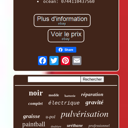
océan: 0744110437560
Share
noir
réparation
modèle
batterie
gravité
électrique
complet
pulvérisation
graisse
u-pol
paintball
uréthane
professionnel
doublure