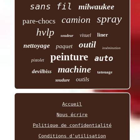
sans fil
milwaukee
spray
camion
pare-chocs
hvlp
liner
visuel
soudeur
outil
nettoyage
paquet
insémination
peinture
auto
pistolet
machine
devilbiss
tatouage
outils
soudure
Accueil
Nous écrire
Politique de confidentialité
Conditions d'utilisation