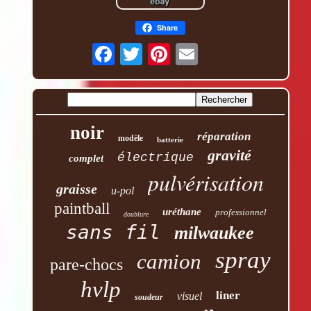
Share
noir
réparation
modèle
batterie
gravité
électrique
complet
pulvérisation
graisse
u-pol
paintball
uréthane
professionnel
doublure
sans fil
milwaukee
spray
camion
pare-chocs
hvlp
liner
visuel
soudeur