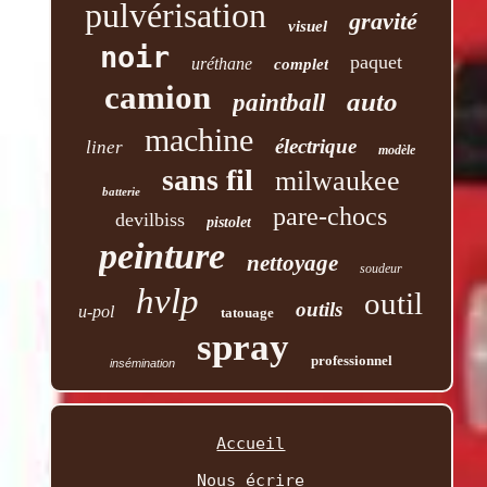
pulvérisation
gravité
visuel
noir
paquet
uréthane
complet
camion
auto
paintball
machine
électrique
liner
modèle
sans fil
milwaukee
batterie
pare-chocs
devilbiss
pistolet
peinture
nettoyage
soudeur
hvlp
outil
outils
u-pol
tatouage
spray
professionnel
insémination
Accueil
Nous écrire