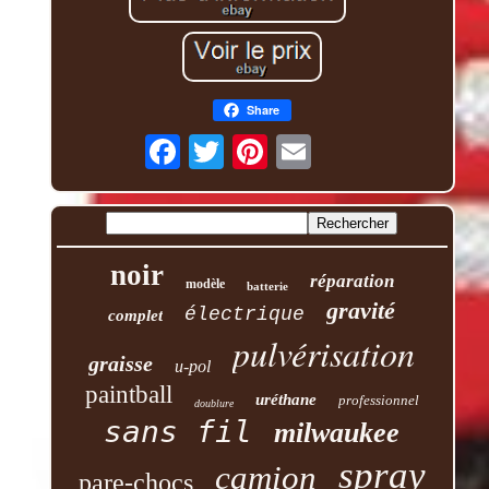
Share
noir
réparation
modèle
batterie
gravité
électrique
complet
pulvérisation
graisse
u-pol
paintball
uréthane
professionnel
doublure
sans fil
milwaukee
spray
camion
pare-chocs