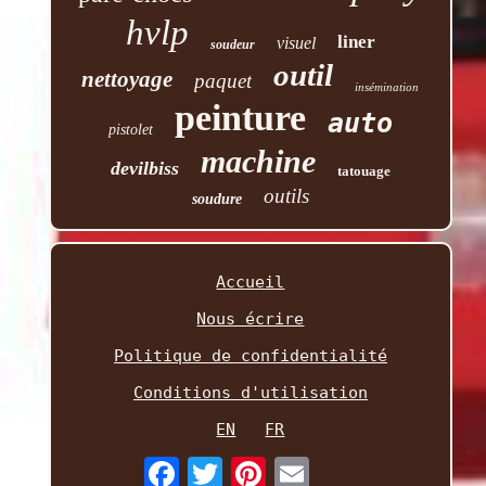
hvlp
liner
visuel
soudeur
outil
nettoyage
paquet
insémination
peinture
auto
pistolet
machine
devilbiss
tatouage
outils
soudure
Accueil
Nous écrire
Politique de confidentialité
Conditions d'utilisation
EN
FR