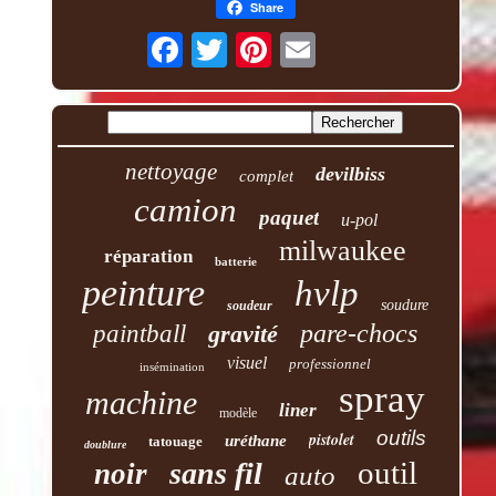
Share
nettoyage
devilbiss
complet
camion
paquet
u-pol
milwaukee
réparation
batterie
peinture
hvlp
soudure
soudeur
pare-chocs
paintball
gravité
visuel
professionnel
insémination
spray
machine
liner
modèle
outils
pistolet
uréthane
tatouage
doublure
outil
sans fil
noir
auto