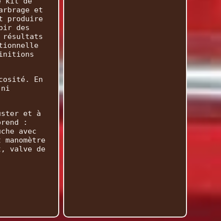
e kit de
arbrage et
t produire
bir des
 résultats
tionnelle
initions
cosité. En
 ni
uster et à
prend :
uche avec
t manomètre
t, valve de