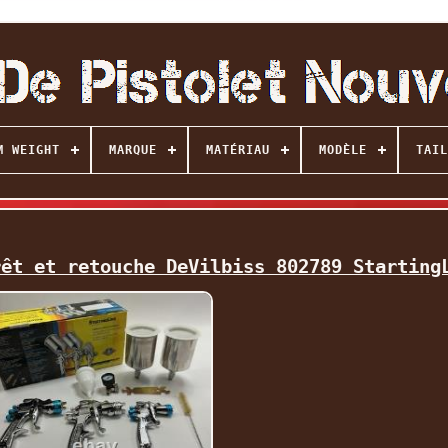
M WEIGHT
MARQUE
MATÉRIAU
MODÈLE
TAIL
rêt et retouche DeVilbiss 802789 Starting