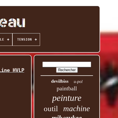
LE
TENSION
Line HVLP
devilbiss
u-pol
paintball
peinture
machine
outil
milwaukee