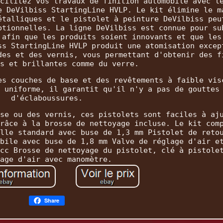
cilitez vos travaux de finition automobile avec l
e DeVilbiss StartingLine HVLP. Le kit élimine le m
étalliques et le pistolet à peinture DeVilbiss peu
ptionnelles. La ligne DeVilbiss est connue pour su
 afin que les produits soient innovants et que les
ss StartingLine HVLP produit une atomisation excep
des et des vernis, vous permettant d'obtenir des f
s et brillantes comme du verre.
es couches de base et des revêtements à faible vis
 uniforme, il garantit qu'il n'y a pas de gouttes
d'éclaboussures.
se ou des vernis, ces pistolets sont faciles à aj
râce à la brosse de nettoyage incluse. Le kit com
lle standard avec buse de 1,3 mm Pistolet de reto
bile avec buse de 1,8 mm Valve de réglage d'air e
cc Brosse de nettoyage du pistolet, clé à pistole
age d'air avec manomètre.
Share