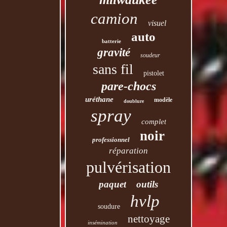
camion
visuel
auto
batterie
gravité
soudeur
sans fil
pistolet
pare-chocs
uréthane
modèle
doublure
spray
complet
noir
professionnel
réparation
pulvérisation
paquet
outils
hvlp
soudure
nettoyage
insémination