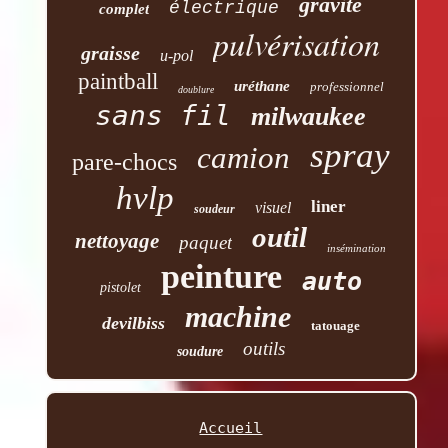
gravité
électrique
complet
pulvérisation
graisse
u-pol
paintball
uréthane
professionnel
doublure
sans fil
milwaukee
spray
camion
pare-chocs
hvlp
liner
visuel
soudeur
outil
nettoyage
paquet
insémination
peinture
auto
pistolet
machine
devilbiss
tatouage
outils
soudure
Accueil