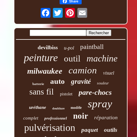
Share
paintball
devilbiss
u-pol
peinture
machine
outil
camion
milwaukee
visuel
auto
gravité
soudeur
batterie
sans fil
pare-chocs
pistolet
spray
uréthane
modèle
doublure
noir
réparation
complet
professionnel
pulvérisation
paquet
outils