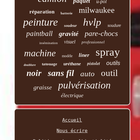
paquet
u-pol
milwaukee
réparation
batterie
peinture
hvlp
soudure
soudeur
pare-chocs
paintball
gravité
visuel
professionnel
insémination
spray
machine
liner
modèle
outils
pistolet
uréthane
tatouage
doublure
outil
sans fil
noir
auto
pulvérisation
graisse
électrique
Accueil
Nous écrire