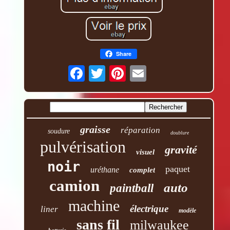
Share
graisse
réparation
soudure
doublure
pulvérisation
gravité
visuel
noir
paquet
uréthane
complet
camion
auto
paintball
machine
électrique
liner
modèle
sans fil
milwaukee
batterie