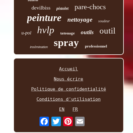
pare-chocs
devilbiss
pistolet
peinture
nettoyage
soudeur
hvlp
outil
outils
u-pol
tatouage
spray
professionnel
insémination
Accueil
Nous écrire
Politique de confidentialité
Conditions d'utilisation
EN
FR